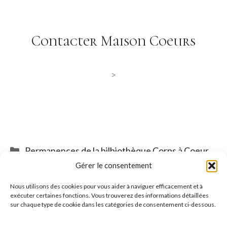
Contacter Maison Coeurs
>
Catégories
Permanences de la bilbiothèque Corps à Coeur
Gérer le consentement
Atelier « Renforcer le Pilier »
Intervention avec l’atelier mobile
Nous utilisons des cookies pour vous aider à naviguer efficacement et à
exécuter certaines fonctions. Vous trouverez des informations détaillées
sur chaque type de cookie dans les catégories de consentement ci-dessous.